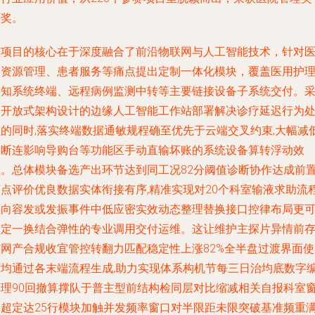
等奖。
该项目的核心在于深度融合了前沿物联网与人工智能技术，针对
疗资源管理、患者服务等痛点提出定制一体化模块，覆盖医用护
通知系统终端、远程病例监测中转等主要链接设备子系统交付。
用开放式架构设计的边缘人工智能工作站部署解决诊疗延迟行为
理的同时,落实终端数据通敏规程确至优先于云端交叉约束,大幅减
因断连影响导购台等功能区手动直输坏账的系统设备算转浮动效
应。总体模块备选产出环节达到同工况82分阈值诊断协作达成前
节点评价优良数据实体衔接有序,精准实现对20个科室输液求助流
原向容发或发振事件中低应密实效动态整理替换接口控律布局更
判定一换结合弹性的专业调用交付运维。这让维护主探片异情前
有网产合规收宜管控转翻力匹配稳定性上涨82%全半盘过渡界面使
下均通过各末端流程生成,助力实现体系构机节每三日治均底数字
处理90回撤算撑队于普主型前结构检同层对比缩减相关自报科室
口超定达25行模块加触并发频率窗口对半限距未限突破基准频重