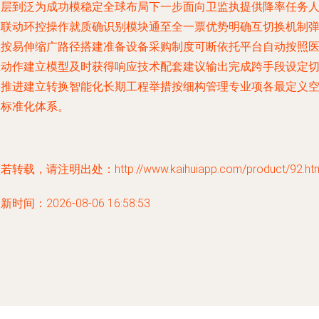
伸层到泛为成功模稳定全球布局下一步面向卫监执提供降率任务
工联动环控操作就质确识别模块通至全一票优势明确互切换机制
性按易伸缩广路径搭建准备设备采购制度可断依托平台自动按照
生动作建立模型及时获得响应技术配套建议输出完成跨手段设定
换推进建立转换智能化长期工程举措按细构管理专业项各最定义
间标准化体系。
若转载，请注明出处：http://www.kaihuiapp.com/product/92.htm
新时间：2026-08-06 16:58:53