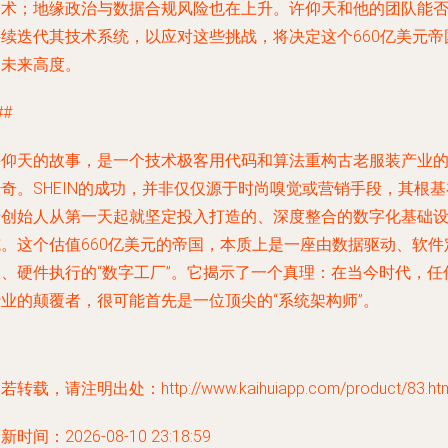
技术；地缘政治与数据合规风险也在上升。许仰天和他的团队能
持续迭代其技术系统，以应对这些挑战，将决定这个660亿美元帝
的未来高度。
##
许仰天的故事，是一个技术极客用代码和算法重构古老服装产业
奇。SHEIN的成功，并非仅仅源于时尚嗅觉或营销手段，其根基
于创始人从第一天起就坚定投入打造的、深度整合的数字化基础
施。这个估值660亿美元的帝国，本质上是一座由数据驱动、软件
义、硬件执行的“数字工厂”。它揭示了一个真理：在当今时代，任
行业的颠覆者，很可能首先是一位顶尖的“系统架构师”。
若转载，请注明出处：http://www.kaihuiapp.com/product/83.htm
新时间：2026-08-10 23:18:59