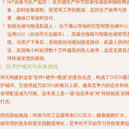
IoT设备与生产监控：
在关键生产环节部署传感器和物联网
备，实时收集缝制、熨烫等工序的数据，监控生产效率与质
量，确保订单按时交付。
智能仓储与物流机器人：
位于佛山等地的巨型智慧仓储中心
运用AGV（自动导引运输车）、高速分拣线与智能仓储管理
统。当用户下单后，系统能自动规划拣货路径，机器人协同
业，实现每小时处理数十万件服装的惊人效率，这是支撑其
球快速发货的基础。
四、技术护城河与未来挑战
仰天构建的这套“软件+硬件+数据”的复合生态，构成了SHEIN最
的护城河。它使得超万款SKU的每日上新、极具竞争力的定价和快
全球配送成为可能。这本质上是一场“信息革命”对“传统制造”的
维打击。
帝国也面临挑战：环保与劳工议题带来ESG压力；随着规模扩大，
应链管理的复杂程度呈指数级增长；竞争对手开始学习并投资类