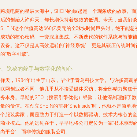
跨境电商的星辰大海中，SHEIN的崛起是一个现象级的故事。而
背后的创始人许仰天，却长期保持着极致的低调。今天，当我们
SHEIN这个估值高达660亿美元的全球快时尚巨头时，绝不能忽
其成功的核心密码：一套深度集成、不断迭代的软件系统与智能
助设备。这不仅是其高效运转的“神经系统”，更是其碾压传统时尚
的“数字引擎”。
一、隐秘的舵手与数字化的初心
许仰天，1984年出生于山东，毕业于青岛科技大学。与许多高调
互联网创业者不同，他几乎从不接受媒体采访，将全部精力聚焦
业务本身。早期的SEO（搜索引擎优化）经验，让他深刻理解了数
量的价值。在创立SHEIN的前身“SheInside”时，他就不是简单
一个服装卖家，而是致力于打造一个以数据驱动、技术为核心的
新商业模式。他的远见在于，早早地将公司定位为一家“技术驱动
时尚平台”，而非传统的服装公司。